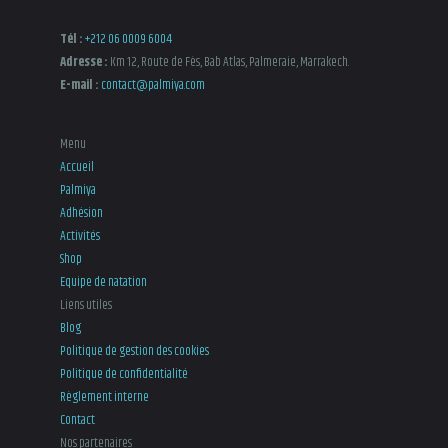
la
Tél :
+212 06 0009 6004
page
Adresse :
Km 12, Route de Fès, Bab Atlas, Palmeraie, Marrakech.
du
E-mail :
contact@palmiya.com
produit
Menu
Accueil
Palmiya
Adhésion
Activités
Shop
Equipe de natation
Liens utiles
Blog
Politique de gestion des cookies
Politique de confidentialité
Règlement interne
Contact
Nos partenaires