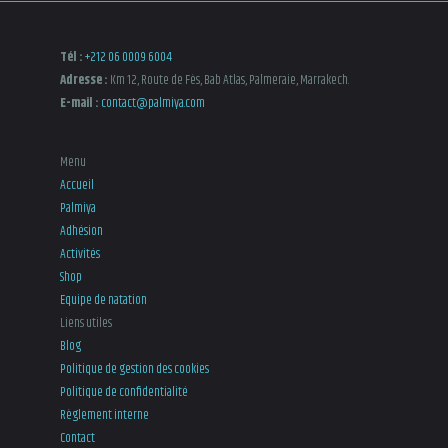
sur
la
Tél :
+212 06 0009 6004
page
Adresse :
Km 12, Route de Fès, Bab Atlas, Palmeraie, Marrakech.
du
E-mail :
contact@palmiya.com
produit
Menu
Accueil
Palmiya
Adhésion
Activités
Shop
Equipe de natation
Liens utiles
Blog
Politique de gestion des cookies
Politique de confidentialité
Règlement interne
Contact