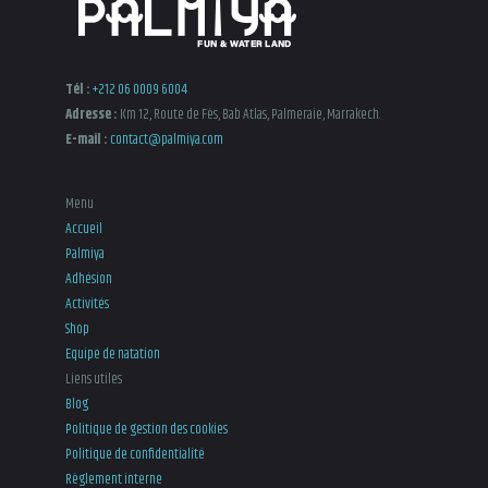
the
product
page
Tél :
+212 06 0009 6004
Adresse :
Km 12, Route de Fès, Bab Atlas, Palmeraie, Marrakech.
E-mail :
contact@palmiya.com
Menu
Accueil
Palmiya
Adhésion
Activités
Shop
Equipe de natation
Liens utiles
Blog
Politique de gestion des cookies
Politique de confidentialité
Règlement interne