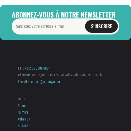
ABONNEZ-VOUS À NOTRE NEWSLETTER
S'INSCRIRE
Tél :
+212 06 0009 6004
Adresse :
Km 12, Route de Fès, Bab Atlas, Palmeraie, Marrakech.
E-mail :
contact@palmiya.com
Menu
Accueil
Palmiya
Adhésion
Activités