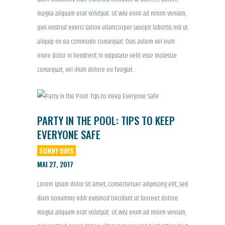
magna aliquam erat volutpat. Ut wisi enim ad minim veniam,
quis nostrud exerci tation ullamcorper suscipit lobortis nisl ut
aliquip ex ea commodo consequat. Duis autem vel eum
iriure dolor in hendrerit in vulputate velit esse molestie
consequat, vel illum dolore eu feugiat…
PARTY IN THE POOL: TIPS TO KEEP
EVERYONE SAFE
SUNNY DAYS
MAI 27, 2017
Lorem ipsum dolor sit amet, consectetuer adipiscing elit, sed
diam nonummy nibh euismod tincidunt ut laoreet dolore
magna aliquam erat volutpat. Ut wisi enim ad minim veniam,