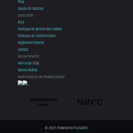
Shop
Equipe de natation
Liens utiles
Blog
Politique de gestion des cookies
Politique de confidentialité
Règlement interne
Contact
Nos partenaires
Valeria Dar Atlas
Valeria Madina
Suivez nous sur les réseaux sociaux :
© 2025 Powred by
Fractalite.