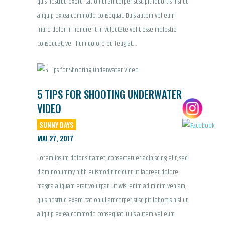
quis nostrud exerci tation ullamcorper suscipit lobortis nisl ut
aliquip ex ea commodo consequat. Duis autem vel eum
iriure dolor in hendrerit in vulputate velit esse molestie
consequat, vel illum dolore eu feugiat…
5 TIPS FOR SHOOTING UNDERWATER
VIDEO
SUNNY DAYS
MAI 27, 2017
Lorem ipsum dolor sit amet, consectetuer adipiscing elit, sed
diam nonummy nibh euismod tincidunt ut laoreet dolore
magna aliquam erat volutpat. Ut wisi enim ad minim veniam,
quis nostrud exerci tation ullamcorper suscipit lobortis nisl ut
aliquip ex ea commodo consequat. Duis autem vel eum