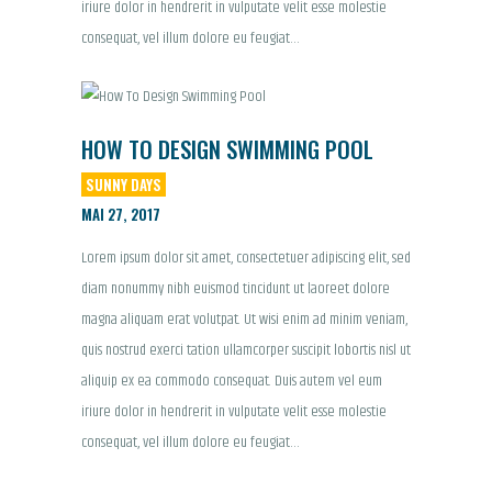
iriure dolor in hendrerit in vulputate velit esse molestie
consequat, vel illum dolore eu feugiat…
HOW TO DESIGN SWIMMING POOL‎
SUNNY DAYS
MAI 27, 2017
Lorem ipsum dolor sit amet, consectetuer adipiscing elit, sed
diam nonummy nibh euismod tincidunt ut laoreet dolore
magna aliquam erat volutpat. Ut wisi enim ad minim veniam,
quis nostrud exerci tation ullamcorper suscipit lobortis nisl ut
aliquip ex ea commodo consequat. Duis autem vel eum
iriure dolor in hendrerit in vulputate velit esse molestie
consequat, vel illum dolore eu feugiat…